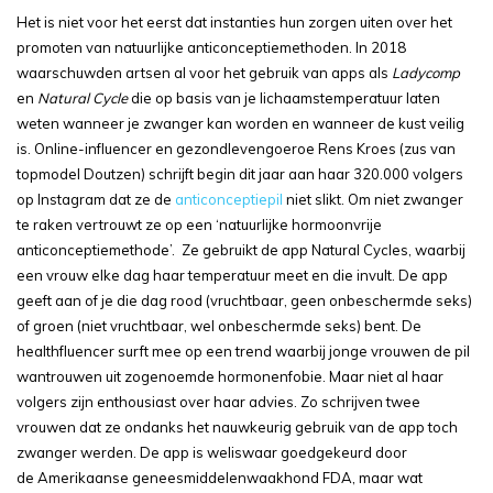
Het is niet voor het eerst dat instanties hun zorgen uiten over het
promoten van natuurlijke anticonceptiemethoden. In 2018
waarschuwden artsen al voor het gebruik van apps als
Ladycomp
en
Natural Cycle
die op basis van je lichaamstemperatuur laten
weten wanneer je zwanger kan worden en wanneer de kust veilig
is. Online-influencer en gezondlevengoeroe Rens Kroes (zus van
topmodel Doutzen) schrijft begin dit jaar aan haar 320.000 volgers
op Instagram dat ze de
anticonceptiepil
niet slikt. Om niet zwanger
te raken vertrouwt ze op een ‘natuurlijke hormoonvrije
anticonceptiemethode’. Ze gebruikt de app Natural Cycles, waarbij
een vrouw elke dag haar temperatuur meet en die invult. De app
geeft aan of je die dag rood (vruchtbaar, geen onbeschermde seks)
of groen (niet vruchtbaar, wel onbeschermde seks) bent. De
healthfluencer surft mee op een trend waarbij jonge vrouwen de pil
wantrouwen uit zogenoemde hormonenfobie. Maar niet al haar
volgers zijn enthousiast over haar advies. Zo schrijven twee
vrouwen dat ze ondanks het nauwkeurig gebruik van de app toch
zwanger werden. De app is weliswaar goedgekeurd door
de Amerikaanse geneesmiddelenwaakhond FDA, maar wat