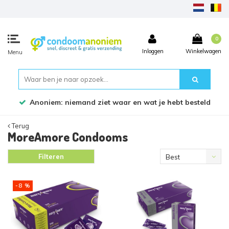
0
Inloggen
Winkelwagen
Menu
en wat je hebt besteld
Bestel voor 17:45 uur, dezel
Terug
MoreAmore Condooms
Filteren
Best
verkocht
-8 %