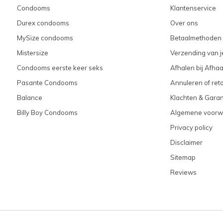
Condooms
Klantenservice
Durex condooms
Over ons
MySize condooms
Betaalmethoden
Mistersize
Verzending van je
Condooms eerste keer seks
Afhalen bij Afhaa
Pasante Condooms
Annuleren of ret
Balance
Klachten & Garan
Billy Boy Condooms
Algemene voorw
Privacy policy
Disclaimer
Sitemap
Reviews