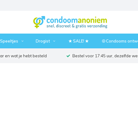
Speeltjes
Drogist
★ SALE! ★
⦾ Condooms ontw
r en wat je hebt besteld
Bestel voor 17:45 uur, dezelfde w