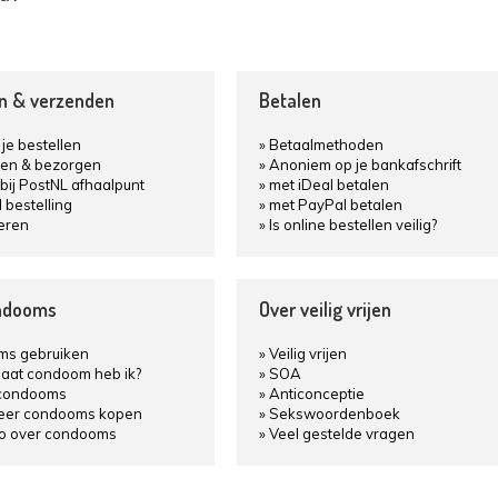
en & verzenden
Betalen
je bestellen
Betaalmethoden
en & bezorgen
Anoniem op je bankafschrift
bij PostNL afhaalpunt
met iDeal betalen
d bestelling
met PayPal betalen
eren
Is online bestellen veilig?
ndooms
Over veilig vrijen
s gebruiken
Veilig vrijen
aat condoom heb ik?
SOA
condooms
Anticonceptie
keer condooms kopen
Sekswoordenboek
fo over condooms
Veel gestelde vragen