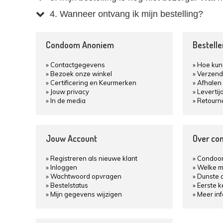
4. Wanneer ontvang ik mijn bestelling?
Condoom Anoniem
Bestell
Contactgegevens
Hoe kun 
Bezoek onze winkel
Verzend
Certificering en Keurmerken
Afhalen 
Jouw privacy
Levertij
In de media
Retourn
Jouw Account
Over co
Registreren als nieuwe klant
Condoom
Inloggen
Welke m
Wachtwoord opvragen
Dunste 
Bestelstatus
Eerste 
Mijn gegevens wijzigen
Meer in