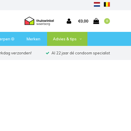
€0,00
0
erpen ⦾
Merken
Advies & tips
erkdag verzonden!
Al 22 jaar dé condoom specialist