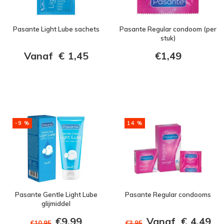
Pasante Light Lube sachets
Pasante Regular condoom (per
stuk)
Vanaf
€
1,45
€1,49
-9 %
14 %
Pasante Gentle Light Lube
Pasante Regular condooms
glijmiddel
€9,99
Vanaf
€
4,49
€10,95
€3,95