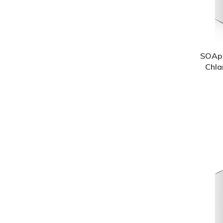
SOApol
Chla