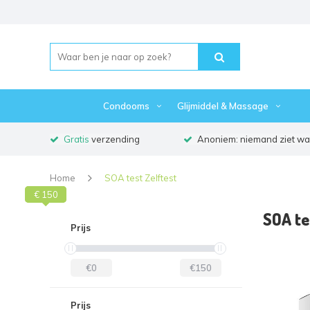
Condooms
Glijmiddel & Massage
Gratis
verzending
Anoniem: niemand ziet waa
Home
SOA test Zelftest
€ 150
€ 0
SOA te
Prijs
€0
€150
Prijs