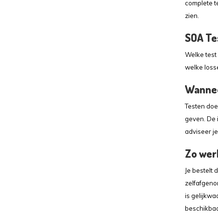
complete te
zien.
SOA Te
Welke test
welke losse
Wannee
Testen doe 
geven. De i
adviseer je
Zo wer
Je bestelt 
zelfafgenom
is gelijkwa
beschikbaa