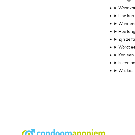
Waar kan
Hoe kan i
Wanneer 
Hoe lang 
Zijn zel
Wordt ee
Kan een 
Is een a
Wat kost