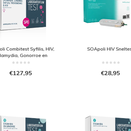
i Combitest Syfilis, HIV,
SOApoli HIV Snelte
lamydia, Gonorroe en
Trichomonas test
€127,95
€28,95