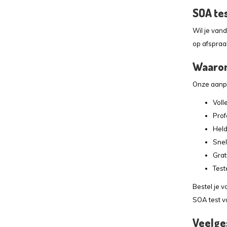
SOA te
Wil je vand
op afspraak
Waarom
Onze aanpa
Voll
Prof
Held
Snel
Grat
Test
Bestel je v
SOA test va
Veelge