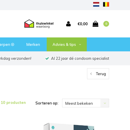
€0,00
0
erpen ⦾
Merken
Advies & tips
erkdag verzonden!
Al 22 jaar dé condoom specialist
Terug
10 producten
Sorteren op:
Meest bekeken