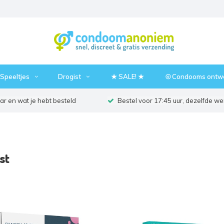
Speeltjes
Drogist
★ SALE! ★
⦾ Condooms ontw
r en wat je hebt besteld
Bestel voor 17:45 uur, dezelfde w
st