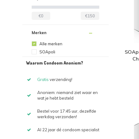
€0
€150
Merken
Alle merken
SOApol
SOApoli
Ch
Waarom Condoom Anoniem?
Gratis
verzending!
Anoniem: niemand ziet waar en
wat je hebt besteld
Bestel voor 17:45 uur, dezelfde
werkdag verzonden!
Al 22 jaar dé condoom specialist