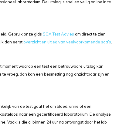
ioneel laboratorium. De uitslag is snel en veilig online in te
heid. Gebruik onze gids
SOA Test Advies
om direct te zien
ijk dan eerst
overzicht en uitleg van veelvoorkomende soa’s
.
n het moment waarop een test een betrouwbare uitslag kan
t je te vroeg, dan kan een besmetting nog onzichtbaar zijn en
kelijk van de test gaat het om bloed, urine of een
t kosteloos naar een gecertificeerd laboratorium. De analyse
ine. Vaak is die al binnen 24 uur na ontvangst door het lab