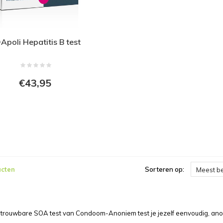
Apoli Hepatitis B test
€43,95
ucten
Sorteren op:
Meest b
trouwbare SOA test van Condoom-Anoniem test je jezelf eenvoudig, anoni