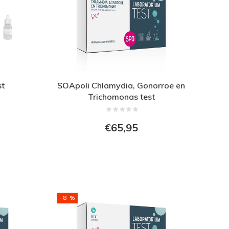
st
SOApoli Chlamydia, Gonorroe en
Trichomonas test
€65,95
-8 %