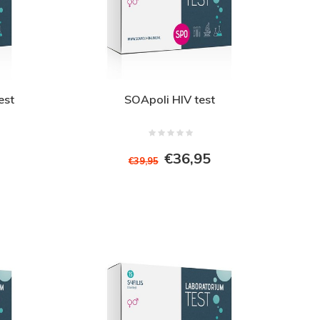
est
SOApoli HIV test
€36,95
€39,95