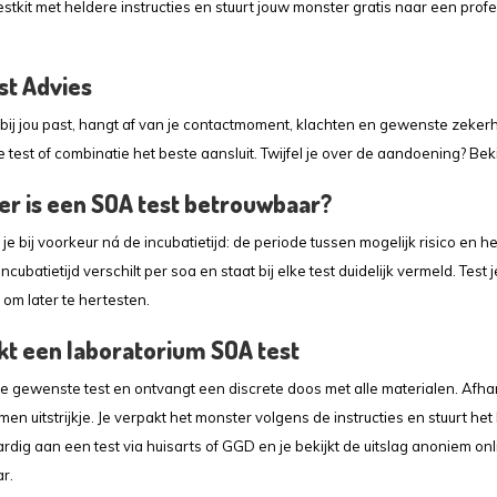
stkit met heldere instructies en stuurt jouw monster gratis naar een profess
st Advies
 bij jou past, hangt af van je contactmoment, klachten en gewenste zeker
 test of combinatie het beste aansluit. Twijfel je over de aandoening? Bek
r is een SOA test betrouwbaar?
je bij voorkeur ná de incubatietijd: de periode tussen mogelijk risico e
ncubatietijd verschilt per soa en staat bij elke test duidelijk vermeld. Tes
 om later te hertesten.
kt een laboratorium SOA test
de gewenste test en ontvangt een discrete doos met alle materialen. Afhan
en uitstrijkje. Je verpakt het monster volgens de instructies en stuurt he
ardig aan een test via huisarts of GGD en je bekijkt de uitslag anoniem onl
r.