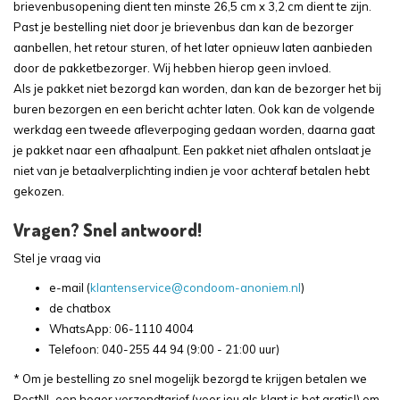
brievenbusopening dient ten minste 26,5 cm x 3,2 cm dient te zijn.
Past je bestelling niet door je brievenbus dan kan de bezorger
aanbellen, het retour sturen, of het later opnieuw laten aanbieden
door de pakketbezorger. Wij hebben hierop geen invloed.
Als je pakket niet bezorgd kan worden, dan kan de bezorger het bij
buren bezorgen en een bericht achter laten. Ook kan de volgende
werkdag een tweede afleverpoging gedaan worden, daarna gaat
je pakket naar een afhaalpunt. Een pakket niet afhalen ontslaat je
niet van je betaalverplichting indien je voor achteraf betalen hebt
gekozen.
Vragen? Snel antwoord!
Stel je vraag via
e-mail (
klantenservice@condoom-anoniem.nl
)
de chatbox
WhatsApp: 06-1110 4004
Telefoon: 040-255 44 94 (9:00 - 21:00 uur)
* Om je bestelling zo snel mogelijk bezorgd te krijgen betalen we
PostNL een hoger verzendtarief (voor jou als klant is het gratis!) om