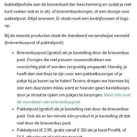
bubbeltjesfolie aan de binnenkant (ter bescherming en zodat je niet
kunt voelen wat er in zit), of brievenbusdoosjes, of een doosje voor
pakketpost. Altijd anoniem. Er staat nooit een bedrijfsnaam of logo
op.
Bij de meeste producten staat de standaard verzendwijze vermeld
(brievenbuspost of pakketpost).
Brievenbuspost (gratis!) als je bestelling door de brievenbus
past. Doosjes die niet passen vouwen/drukken we
voorzichtig plat of worden zorgvuldig omgepakt. Handig: je
hoeft dan niet thuis te zijn voor een pakketbezorger of je
pakje bij je buren op te halen! Tevens dragen we hiermee bij
aan een duurzaam milieu want er hoeven geen bestelbusjes
door je straat te rijden om pakjes te bezorgen.
Meer info over
de voordelen van brievenbuspost.
Pakketpost (gratis!) als je bestelling niet door de brievenbus
past. Ook als er ten minste één product in je bestelling zit dat
niet door de brievenbus past.
Pakketpost (€ 2,95, gratis vanaf € 30) als je kiest PostNL of
DHL afhaalpunt of pakketautomaat.