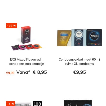
-10 %
EXS Mixed Flavoured -
Condoompakket maat 60 - 9
condooms met smaakje
ruime XL condooms
Vanaf
€
8,95
€9,95
€9,95
-4 %