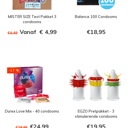
MISTER SIZE Test Pakket 3
Balance 100 Condooms
condooms
Vanaf
€
4,99
€18,95
€4,49
-17 %
Durex Love Mix - 40 condooms
EGZO Pretpakket - 3
stimulerende condooms
€24,99
€19,95
€29,95