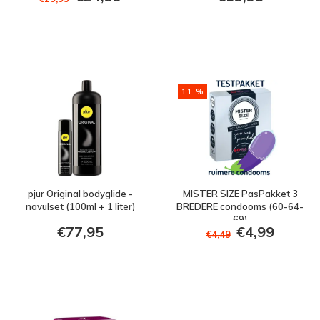
11 %
pjur Original bodyglide -
MISTER SIZE PasPakket 3
navulset (100ml + 1 liter)
BREDERE condooms (60-64-
69)
€77,95
€4,99
€4,49