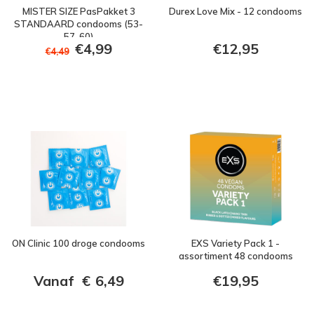
MISTER SIZE PasPakket 3
Durex Love Mix - 12 condooms
STANDAARD condooms (53-
57-60)
€4,99
€12,95
€4,49
ON Clinic 100 droge condooms
EXS Variety Pack 1 -
assortiment 48 condooms
Vanaf
€
6,49
€19,95