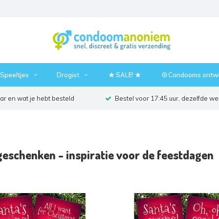
Speeltjes
Drogist
★ SALE! ★
⦾ Condooms ontw
r en wat je hebt besteld
Bestel voor 17:45 uur, dezelfde w
geschenken - inspiratie voor de feestdagen