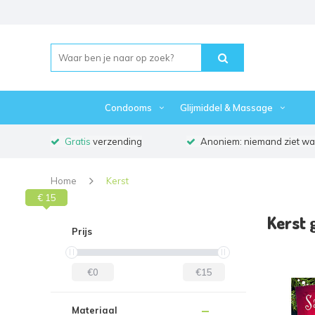
Condooms
Glijmiddel & Massage
Gratis
verzending
Anoniem: niemand ziet waa
Home
Kerst
€ 15
€ 0
Kerst 
Prijs
€0
€15
Materiaal