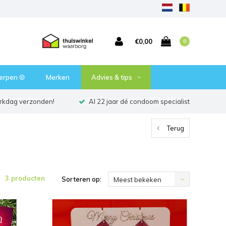
€0,00
0
erpen ⦾
Merken
Advies & tips
erkdag verzonden!
Al 22 jaar dé condoom specialist
Terug
3 producten
Sorteren op:
Meest bekeken