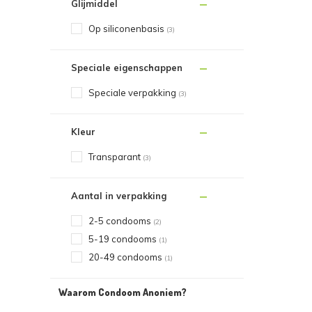
Glijmiddel
Op siliconenbasis
(3)
Speciale eigenschappen
Speciale verpakking
(3)
Kleur
Transparant
(3)
Aantal in verpakking
2-5 condooms
(2)
5-19 condooms
(1)
20-49 condooms
(1)
Waarom Condoom Anoniem?