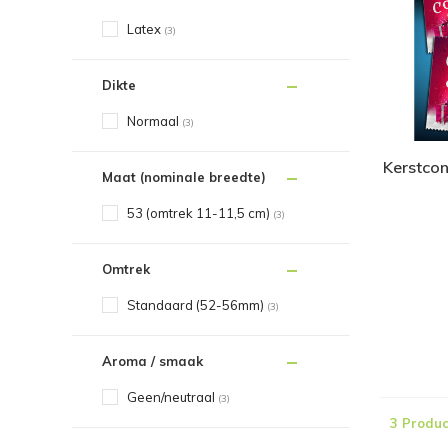
Latex
(3)
Dikte
Normaal
(3)
Kerstco
Maat (nominale breedte)
53 (omtrek 11-11,5 cm)
(3)
Omtrek
Standaard (52-56mm)
(3)
Aroma / smaak
Geen/neutraal
(3)
3 Produc