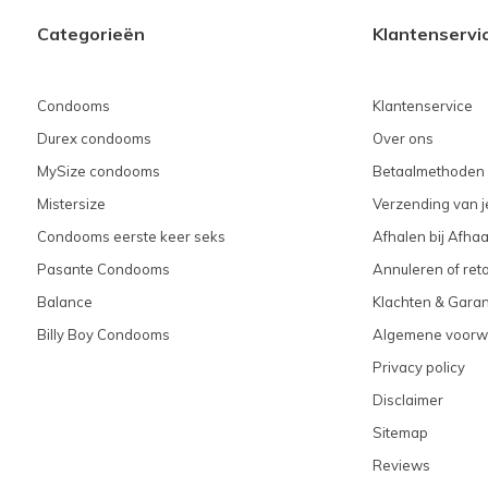
Categorieën
Klantenservi
Condooms
Klantenservice
Durex condooms
Over ons
MySize condooms
Betaalmethoden
Mistersize
Verzending van je
Condooms eerste keer seks
Afhalen bij Afhaa
Pasante Condooms
Annuleren of ret
Balance
Klachten & Garan
Billy Boy Condooms
Algemene voorw
Privacy policy
Disclaimer
Sitemap
Reviews