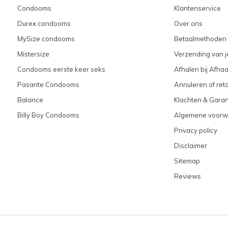
Condooms
Klantenservice
Durex condooms
Over ons
MySize condooms
Betaalmethoden
Mistersize
Verzending van je
Condooms eerste keer seks
Afhalen bij Afhaa
Pasante Condooms
Annuleren of ret
Balance
Klachten & Garan
Billy Boy Condooms
Algemene voorw
Privacy policy
Disclaimer
Sitemap
Reviews