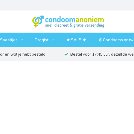
Speeltjes
Drogist
★ SALE! ★
⦾ Condooms ontw
r en wat je hebt besteld
Bestel voor 17:45 uur, dezelfde w