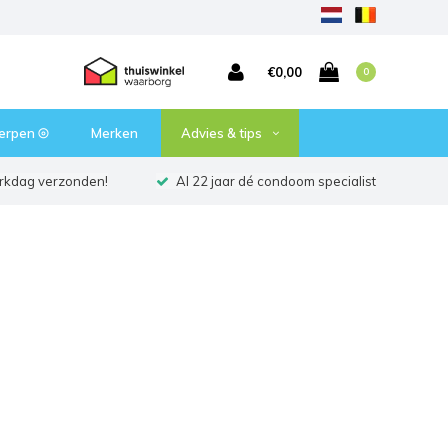
€0,00
0
erpen ⦾
Merken
Advies & tips
erkdag verzonden!
Al 22 jaar dé condoom specialist