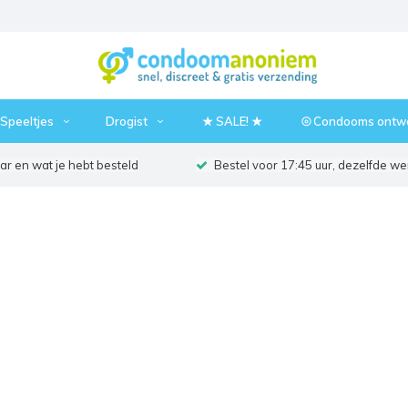
Speeltjes
Drogist
★ SALE! ★
⦾ Condooms ontw
r en wat je hebt besteld
Bestel voor 17:45 uur, dezelfde w