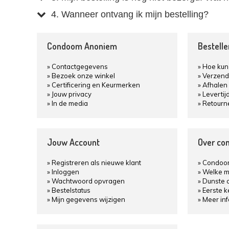
4. Wanneer ontvang ik mijn bestelling?
Condoom Anoniem
Bestell
Contactgegevens
Hoe kun 
Bezoek onze winkel
Verzend
Certificering en Keurmerken
Afhalen 
Jouw privacy
Levertij
In de media
Retourn
Jouw Account
Over co
Registreren als nieuwe klant
Condoom
Inloggen
Welke m
Wachtwoord opvragen
Dunste 
Bestelstatus
Eerste 
Mijn gegevens wijzigen
Meer in