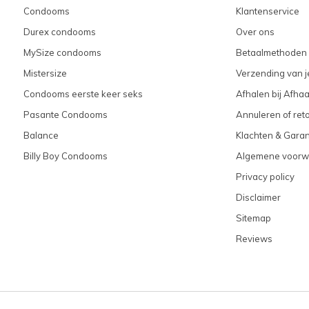
Condooms
Klantenservice
Durex condooms
Over ons
MySize condooms
Betaalmethoden
Mistersize
Verzending van je
Condooms eerste keer seks
Afhalen bij Afhaa
Pasante Condooms
Annuleren of ret
Balance
Klachten & Garan
Billy Boy Condooms
Algemene voorw
Privacy policy
Disclaimer
Sitemap
Reviews