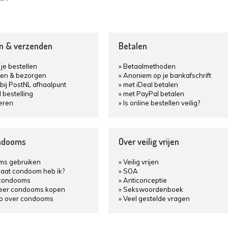
en & verzenden
Betalen
je bestellen
Betaalmethoden
en & bezorgen
Anoniem op je bankafschrift
bij PostNL afhaalpunt
met iDeal betalen
d bestelling
met PayPal betalen
eren
Is online bestellen veilig?
ndooms
Over veilig vrijen
s gebruiken
Veilig vrijen
aat condoom heb ik?
SOA
condooms
Anticonceptie
keer condooms kopen
Sekswoordenboek
fo over condooms
Veel gestelde vragen