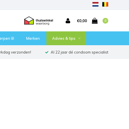
€0,00
0
erpen ⦾
Merken
Advies & tips
erkdag verzonden!
Al 22 jaar dé condoom specialist