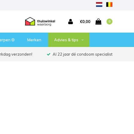
€0,00
0
erpen ⦾
Merken
Advies & tips
erkdag verzonden!
Al 22 jaar dé condoom specialist