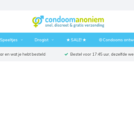
Speeltjes
Drogist
★ SALE! ★
⦾ Condooms ontw
r en wat je hebt besteld
Bestel voor 17:45 uur, dezelfde w