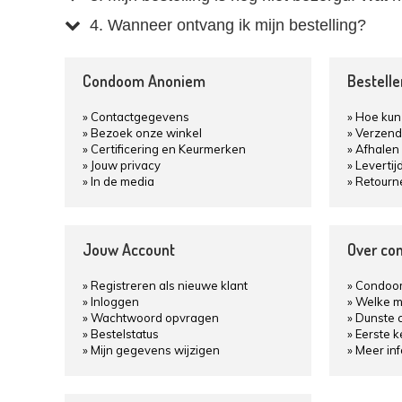
4. Wanneer ontvang ik mijn bestelling?
Condoom Anoniem
Bestell
Contactgegevens
Hoe kun 
Bezoek onze winkel
Verzend
Certificering en Keurmerken
Afhalen 
Jouw privacy
Levertij
In de media
Retourn
Jouw Account
Over co
Registreren als nieuwe klant
Condoom
Inloggen
Welke m
Wachtwoord opvragen
Dunste 
Bestelstatus
Eerste 
Mijn gegevens wijzigen
Meer in