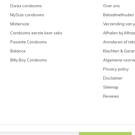
Durex condooms
Over ons
MySize condooms
Betaalmethoden
Mistersize
Verzending van je
Condooms eerste keer seks
Afhalen bij Afhaa
Pasante Condooms
Annuleren of ret
Balance
Klachten & Garan
Billy Boy Condooms
Algemene voorw
Privacy policy
Disclaimer
Sitemap
Reviews