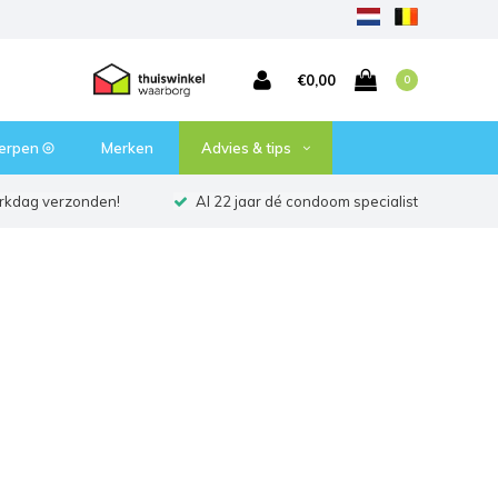
€0,00
0
erpen ⦾
Merken
Advies & tips
erkdag verzonden!
Al 22 jaar dé condoom specialist