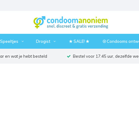
Speeltjes
Drogist
★ SALE! ★
⦾ Condooms ontw
r en wat je hebt besteld
Bestel voor 17:45 uur, dezelfde w