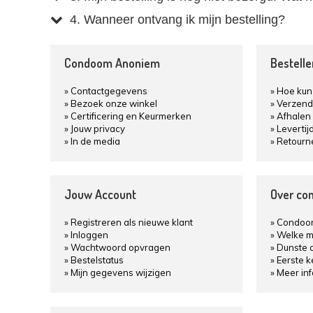
4. Wanneer ontvang ik mijn bestelling?
Condoom Anoniem
Bestell
Contactgegevens
Hoe kun 
Bezoek onze winkel
Verzend
Certificering en Keurmerken
Afhalen 
Jouw privacy
Levertij
In de media
Retourn
Jouw Account
Over co
Registreren als nieuwe klant
Condoom
Inloggen
Welke m
Wachtwoord opvragen
Dunste 
Bestelstatus
Eerste 
Mijn gegevens wijzigen
Meer in