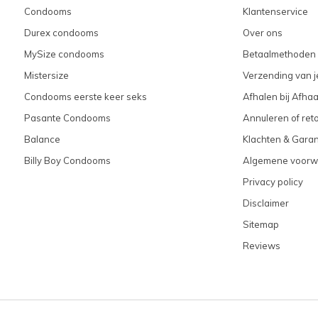
Condooms
Klantenservice
Durex condooms
Over ons
MySize condooms
Betaalmethoden
Mistersize
Verzending van je
Condooms eerste keer seks
Afhalen bij Afhaa
Pasante Condooms
Annuleren of ret
Balance
Klachten & Garan
Billy Boy Condooms
Algemene voorw
Privacy policy
Disclaimer
Sitemap
Reviews