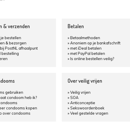
en & verzenden
Betalen
je bestellen
Betaalmethoden
en & bezorgen
Anoniem op je bankafschrift
bij PostNL afhaalpunt
met iDeal betalen
d bestelling
met PayPal betalen
eren
Is online bestellen veilig?
ndooms
Over veilig vrijen
s gebruiken
Veilig vrijen
aat condoom heb ik?
SOA
condooms
Anticonceptie
keer condooms kopen
Sekswoordenboek
fo over condooms
Veel gestelde vragen