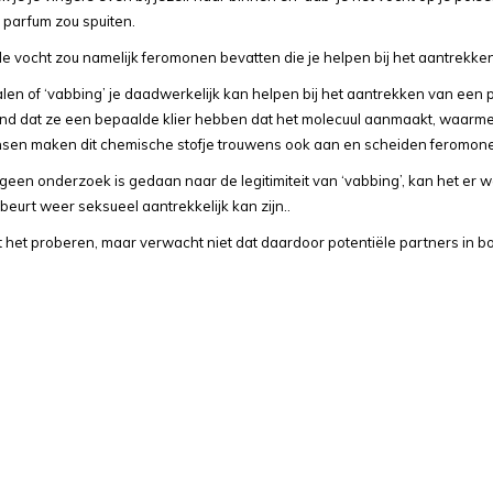
parfum zou spuiten.
e vocht zou namelijk feromonen bevatten die je helpen bij het aantrekken
len of ‘vabbing’ je daadwerkelijk kan helpen bij het aantrekken van een
end dat ze een bepaalde klier hebben dat het molecuul aanmaakt, waarm
sen maken dit chemische stofje trouwens ook aan en scheiden feromonen u
een onderzoek is gedaan naar de legitimiteit van ‘vabbing’, kan het er 
beurt weer seksueel aantrekkelijk kan zijn..
t het proberen, maar verwacht niet dat daardoor potentiële partners in bo