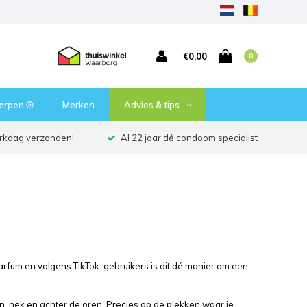
€0,00
0
erpen ⦾
Merken
Advies & tips
erkdag verzonden!
Al 22 jaar dé condoom specialist
rfum en volgens TikTok-gebruikers is dit dé manier om een
lsen, nek en achter de oren. Precies op de plekken waar je