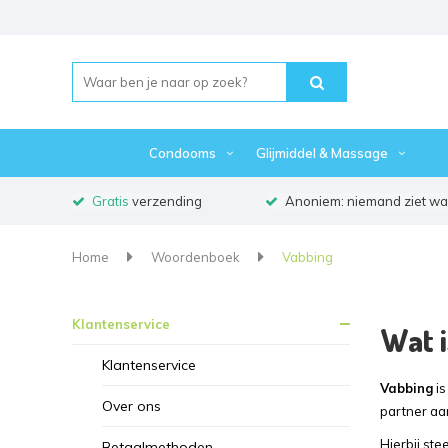
Condooms
Glijmiddel & Massage
Gratis
verzending
Anoniem: niemand ziet waa
Home
Woordenboek
Vabbing
Klantenservice
Wat i
Klantenservice
Vabbing
is
Over ons
partner aa
Hierbij ste
Betaalmethoden