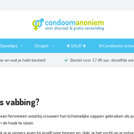
Speeltjes
Drogist
★ SALE! ★
⦾ Condooms ontw
r en wat je hebt besteld
Bestel voor 17:45 uur, dezelfde w
s vabbing?
 een fenomeen waarbij vrouwen hun lichamelijke sappen gebruiken als pa
n de haak te slaan.
ek je je vingers even bij jezelf naar binnen en ‘dab’ je het vocht op je po