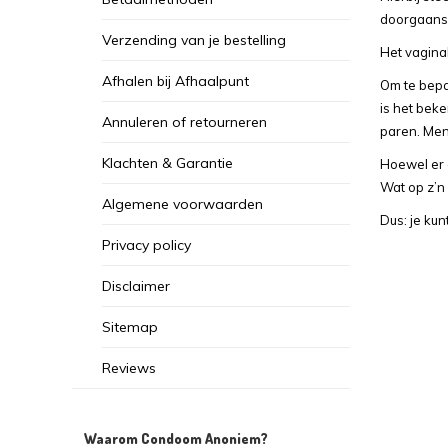
doorgaans 
Verzending van je bestelling
Het vaginal
Afhalen bij Afhaalpunt
Om te bepa
is het bek
Annuleren of retourneren
paren. Men
Klachten & Garantie
Hoewel er g
Wat op z’n 
Algemene voorwaarden
Dus: je kun
Privacy policy
Disclaimer
Sitemap
Reviews
Waarom Condoom Anoniem?