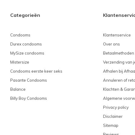
Categorieën
Klantenservi
Condooms
Klantenservice
Durex condooms
Over ons
MySize condooms
Betaalmethoden
Mistersize
Verzending van je
Condooms eerste keer seks
Afhalen bij Afhaa
Pasante Condooms
Annuleren of ret
Balance
Klachten & Garan
Billy Boy Condooms
Algemene voorw
Privacy policy
Disclaimer
Sitemap
Reviews