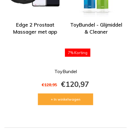
Edge 2 Prostaat
ToyBundel - Glijmiddel
Massager met app
& Cleaner
7% Korting
ToyBundel
€120,97
€128,95
+ In winkelwagen