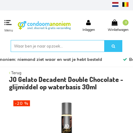
0
Inloggen
Winkelwagen
Menu
Bestel voor 17:45 uur, dezelfde werkdag verzonden!
Terug
JO Gelato Decadent Double Chocolate -
glijmiddel op waterbasis 30ml
-20 %