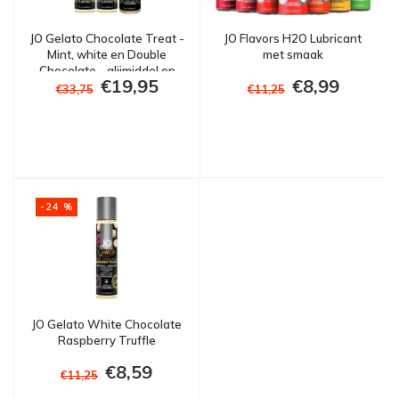
JO Gelato Chocolate Treat -
JO Flavors H2O Lubricant
Mint, white en Double
met smaak
Chocolate - glijmiddel op
€19,95
€8,99
waterbasis 3x30ml
€33,75
€11,25
-24 %
JO Gelato White Chocolate
Raspberry Truffle
€8,59
€11,25