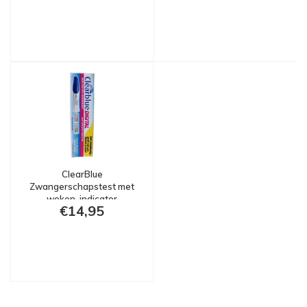
ClearBlue
Zwangerschapstest met
weken-indicator
€14,95