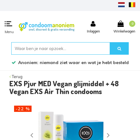
0
Inloggen
Winkelwagen
Menu
Bestel voor 17:45 uur, dezelfde werkdag verzonden!
Terug
EXS Pjur MED Vegan glijmiddel + 48
Vegan EXS Air Thin condooms
-22 %