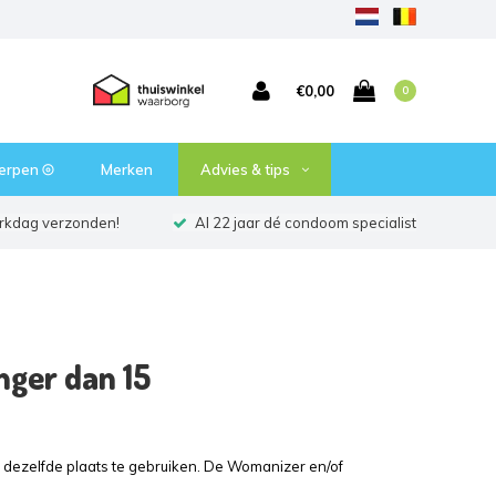
€0,00
0
erpen ⦾
Merken
Advies & tips
erkdag verzonden!
Al 22 jaar dé condoom specialist
nger dan 15
 dezelfde plaats te gebruiken. De Womanizer en/of