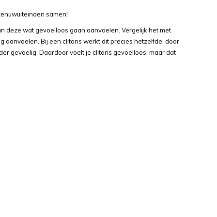
d zenuwuiteinden samen!
kan deze wat gevoelloos gaan aanvoelen. Vergelijk het met
g aanvoelen. Bij een clitoris werkt dit precies hetzelfde: door
er gevoelig. Daardoor voelt je clitoris gevoelloos, maar dat