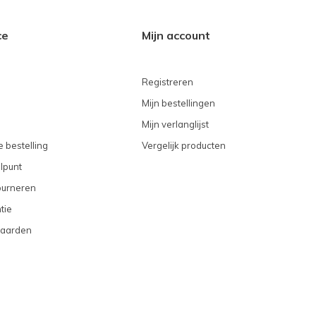
ce
Mijn account
Registreren
Mijn bestellingen
Mijn verlanglijst
 bestelling
Vergelijk producten
lpunt
ourneren
tie
aarden