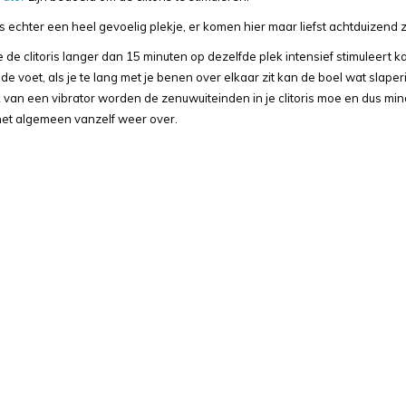
 is echter een heel gevoelig plekje, er komen hier maar liefst achtduizen
de clitoris langer dan 15 minuten op dezelfde plek intensief stimuleert 
e voet, als je te lang met je benen over elkaar zit kan de boel wat slaperi
 van een vibrator worden de zenuwuiteinden in je clitoris moe en dus mind
het algemeen vanzelf weer over.