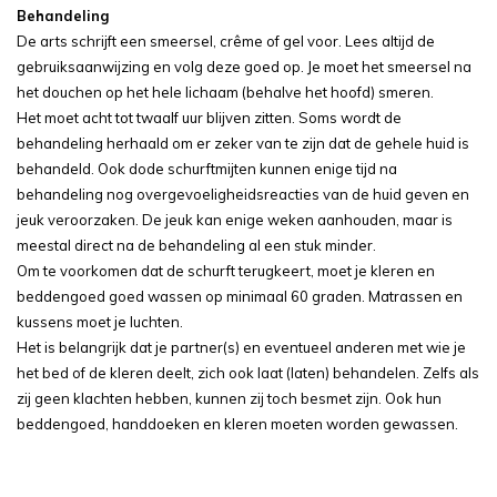
Behandeling
De arts schrijft een smeersel, crême of gel voor. Lees altijd de
gebruiksaanwijzing en volg deze goed op. Je moet het smeersel na
het douchen op het hele lichaam (behalve het hoofd) smeren.
Het moet acht tot twaalf uur blijven zitten. Soms wordt de
behandeling herhaald om er zeker van te zijn dat de gehele huid is
behandeld. Ook dode schurftmijten kunnen enige tijd na
behandeling nog overgevoeligheidsreacties van de huid geven en
jeuk veroorzaken. De jeuk kan enige weken aanhouden, maar is
meestal direct na de behandeling al een stuk minder.
Om te voorkomen dat de schurft terugkeert, moet je kleren en
beddengoed goed wassen op minimaal 60 graden. Matrassen en
kussens moet je luchten.
Het is belangrijk dat je partner(s) en eventueel anderen met wie je
het bed of de kleren deelt, zich ook laat (laten) behandelen. Zelfs als
zij geen klachten hebben, kunnen zij toch besmet zijn. Ook hun
beddengoed, handdoeken en kleren moeten worden gewassen.