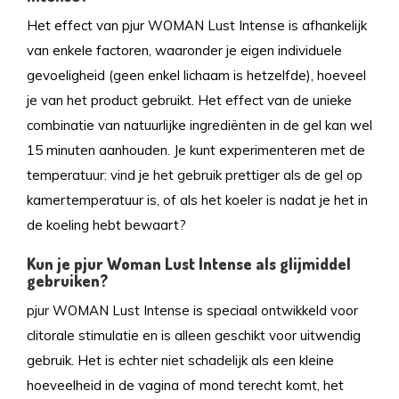
Het effect van pjur WOMAN Lust Intense is afhankelijk
van enkele factoren, waaronder je eigen individuele
gevoeligheid (geen enkel lichaam is hetzelfde), hoeveel
je van het product gebruikt. Het effect van de unieke
combinatie van natuurlijke ingrediënten in de gel kan wel
15 minuten aanhouden. Je kunt experimenteren met de
temperatuur: vind je het gebruik prettiger als de gel op
kamertemperatuur is, of als het koeler is nadat je het in
de koeling hebt bewaart?
Kun je pjur Woman Lust Intense als glijmiddel
gebruiken?
pjur WOMAN Lust Intense is speciaal ontwikkeld voor
clitorale stimulatie en is alleen geschikt voor uitwendig
gebruik. Het is echter niet schadelijk als een kleine
hoeveelheid in de vagina of mond terecht komt, het