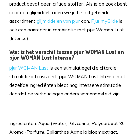
product bevat geen giftige stoffen. Als je op zoek bent
naar een glijmiddel raden we je het uitgebreide
assortiment
glijmiddelen van pjur
aan.
Pjur myGlide
is
ook een aanrader in combinatie met pjur Woman Lust
(Intense).
Wat is het verschil tussen pjur WOMAN Lust en
pjur WOMAN Lust Intense?
pjur WOMAN Lust
is een stimulatiegel die clitorale
stimulatie intensiveert. pjur WOMAN Lust Intense met
dezelfde ingrediënten biedt nog intensere stimulatie
doordat de verhoudingen anders samengesteld zijn.
Ingrediënten: Aqua (Water), Glycerine, Polysorbaat 80,
Aroma (Parfum), Spilanthes Acmella bloemextract,