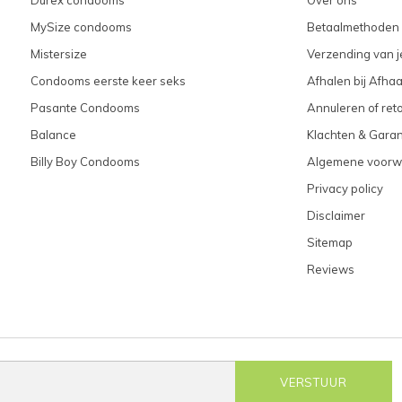
MySize condooms
Betaalmethoden
Mistersize
Verzending van je
Condooms eerste keer seks
Afhalen bij Afhaa
Pasante Condooms
Annuleren of ret
Balance
Klachten & Garan
Billy Boy Condooms
Algemene voorw
Privacy policy
Disclaimer
Sitemap
Reviews
VERSTUUR