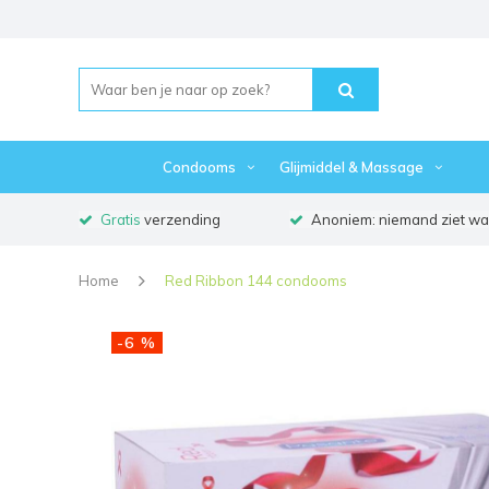
Condooms
Glijmiddel & Massage
Gratis
verzending
Anoniem: niemand ziet waa
Home
Red Ribbon 144 condooms
-6 %