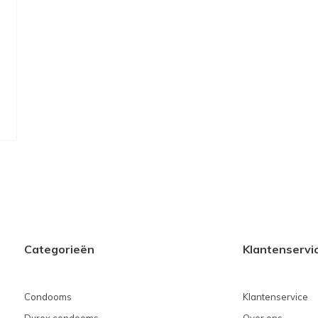
Categorieën
Klantenservi
Condooms
Klantenservice
Durex condooms
Over ons