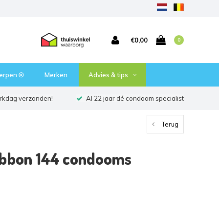
€0,00
0
erpen ⦾
Merken
Advies & tips
erkdag verzonden!
Al 22 jaar dé condoom specialist
Terug
ibbon 144 condooms