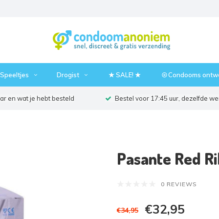
Speeltjes
Drogist
★ SALE! ★
⦾ Condooms ontw
r en wat je hebt besteld
Bestel voor 17:45 uur, dezelfde w
Pasante Red R
0 REVIEWS
€32,95
€34,95