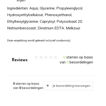
vrijen
Ingrediënten: Aqua, Glycerine, Propyleenglycol,
Hydroxyethylcellulose, Phenoxyethanol,
Ethylhexylglycerine, Capryloyl; Polysorbaat 20,
Natriumbenzoaat, Dinatrium EDTA, Melkzuur.
Deze verpakking wordt geleverd inclusief condoom(s).
0
sterren op basis
Reviews
van
0
beoordelingen
0
sterren op basis
Je beoordeling toevoegen
van
0
beoordelingen