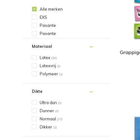
Alle merken
EXS
Pasante
Pasante
Materiaal
Grappig
Latex
(39)
Latexvrij
(2)
Polymeer
(1)
Dikte
Ultra dun
(3)
Dunner
(3)
Normaal
(37)
Dikker
(1)