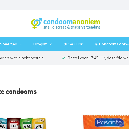
Speeltjes
Drogist
★ SALE! ★
⦾ Condooms ontw
r en wat je hebt besteld
Bestel voor 17:45 uur, dezelfde w
te condooms