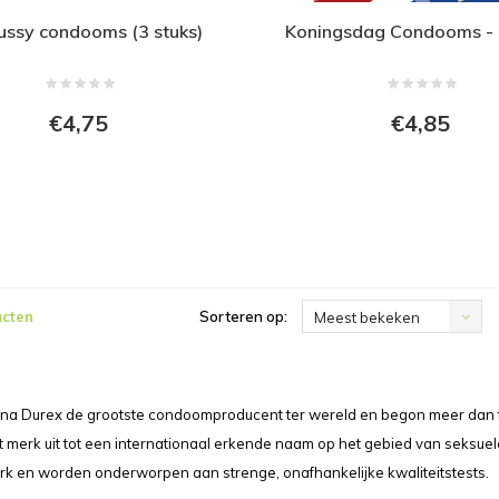
ussy condooms (3 stuks)
Koningsdag Condooms - 
€4,75
€4,85
ucten
Sorteren op:
Meest bekeken
 na Durex de grootste condoomproducent ter wereld en begon meer dan twi
t merk uit tot een internationaal erkende naam op het gebied van seksue
k en worden onderworpen aan strenge, onafhankelijke kwaliteitstests.