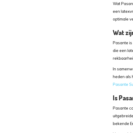
Wat Pasant
een latexvr
optimale ve
Wat zi
Pasante is
die een lat
rekbaarheid
In samenwe
heden als 
Pasante Su
Is Pas
Pasante co
uitgebreide
bekende E