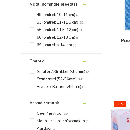
Maat (nominale breedte)
49 (omtrek 10-11 cm)
(2)
53 (omtrek 11-11,5 cm)
(32)
56 (omtrek 11,5-12 cm)
(3)
60 (omtrek 12-13 cm)
(3)
Pas
69 (omtrek > 14 cm)
(3)
Omtrek
Smaller / Strakker (<52mm)
(2)
Standaard (52-56mm)
(34)
Breder / Ruimer (>56mm)
(7)
Aroma / smaak
-6 %
Geen/neutraal
(35)
Meerdere aroma's/smaken
(1)
Aardbei
(1)