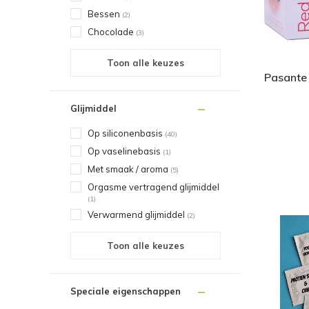
Bessen
(2)
Chocolade
(3)
Toon alle keuzes
Pasante
Glijmiddel
Op siliconenbasis
(40)
Op vaselinebasis
(1)
Met smaak / aroma
(5)
Orgasme vertragend glijmiddel
(1)
Verwarmend glijmiddel
(2)
Toon alle keuzes
Speciale eigenschappen