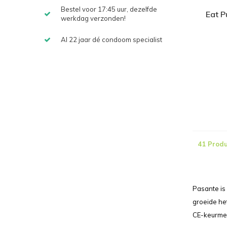
Bestel voor 17:45 uur, dezelfde
Eat P
werkdag verzonden!
Al 22 jaar dé condoom specialist
41 Prod
Pasante is
groeide he
CE-keurmer