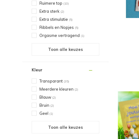
Ruimere top
(10)
Extra sterk
(2)
Extra stimulatie
(5)
Ribbels en Nopjes
(5)
Orgasme vertragend
(1)
Toon alle keuzes
Kleur
Transparant
(35)
Meerdere kleuren
(2)
Blauw
(2)
Bruin
(2)
Geel
(1)
Toon alle keuzes