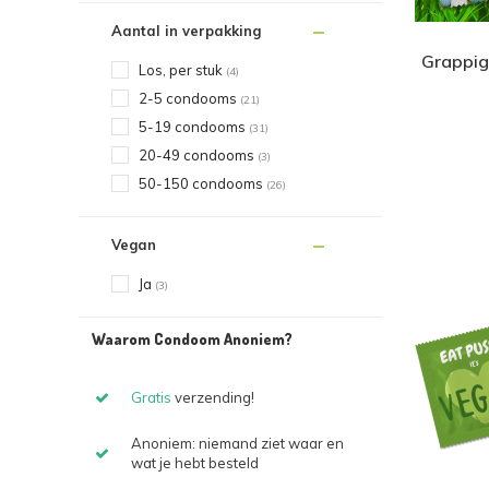
Aantal in verpakking
Grappig
Los, per stuk
(4)
2-5 condooms
(21)
5-19 condooms
(31)
20-49 condooms
(3)
50-150 condooms
(26)
Vegan
Ja
(3)
Waarom Condoom Anoniem?
Gratis
verzending!
Anoniem: niemand ziet waar en
wat je hebt besteld