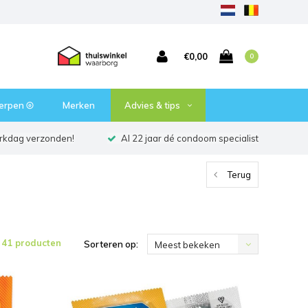
€0,00
0
erpen ⦾
Merken
Advies & tips
erkdag verzonden!
Al 22 jaar dé condoom specialist
Terug
41 producten
Sorteren op:
Meest bekeken