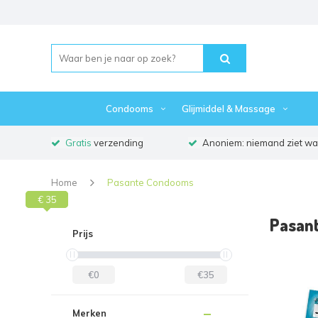
Condooms
Glijmiddel & Massage
Gratis
verzending
Anoniem: niemand ziet waa
Home
Pasante Condooms
€ 35
€ 0
Pasan
Prijs
€0
€35
Merken