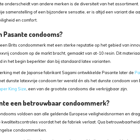
e onderscheidt van andere merken is de diversiteit van het assortiment. 
ije samenstelling of een bijzondere sensatie, er is altijd een variant die aan
iligheid en comfort.
jn Pasante condooms?
 een Brits condoommerk met een sterke reputatie op het gebied van innov
exvrij condoom op de markt bracht, gemaakt van at-10 resin. Dit materiaa
 in het begin beperkter dan bij standaard latex varianten.
rking met de Japanse fabrikant Sagami ontwikkelde Pasante later de
Pa
het dunste latexvrije condoom ter wereld én als het dunste condoom van 
per King Size
, een van de grootste condooms die verkrijgbaar zijn.
ante een betrouwbaar condoommerk?
ndooms voldoen aan alle geldende Europese veiligheidsnormen en dragen
 kwaliteitscontroles voordat het de fabriek verlaat. Qua betrouwbaarheid
ngelse condoommerken.