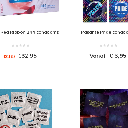
 Red Ribbon 144 condooms
Pasante Pride condo
€32,95
Vanaf
€
3,95
€34,95