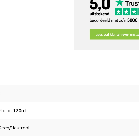
JO
Flacon 120ml
Geen/neutraal