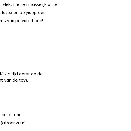
vlekt niet en makkelijk af te
t latex en polyisopreen
s van polyurethaan!
ijk altijd eerst op de
t van de toy).
onolactone,
(citroenzuur)