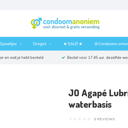
Speeltjes
Drogist
★ SALE! ★
⦾ Condooms ontw
r en wat je hebt besteld
Bestel voor 17:45 uur, dezelfde w
JO Agapé Lubri
waterbasis
0 REVIEWS