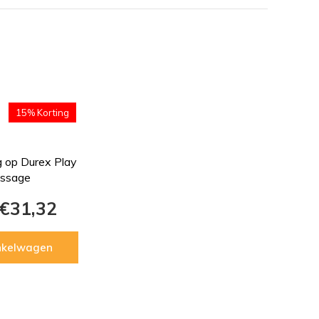
15% Korting
 op Durex Play
ssage
€31,32
inkelwagen