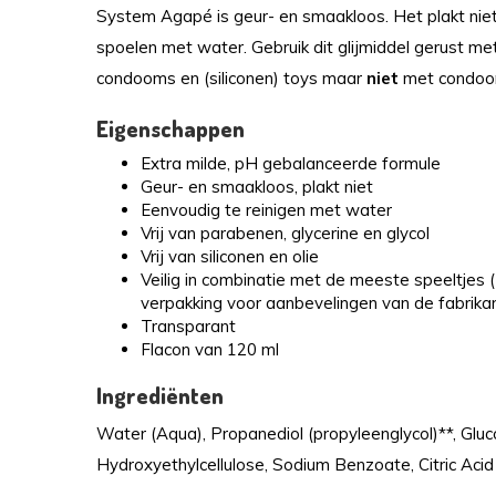
System Agapé is geur- en smaakloos. Het plakt niet, 
spoelen met water. Gebruik dit glijmiddel gerust me
condooms en (siliconen) toys maar
niet
met condoom
Eigenschappen
Extra milde, pH gebalanceerde formule
Geur- en smaakloos, plakt niet
Eenvoudig te reinigen met water
Vrij van parabenen, glycerine en glycol
Vrij van siliconen en olie
Veilig in combinatie met de meeste speeltjes (K
verpakking voor aanbevelingen van de fabrikan
Transparant
Flacon van 120 ml
Ingrediënten
Water (Aqua), Propanediol (propyleenglycol)**, Gluc
Hydroxyethylcellulose, Sodium Benzoate, Citric Acid 