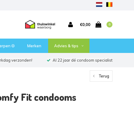
€0,00
0
erpen ⦾
Merken
Advies & tips
erkdag verzonden!
Al 22 jaar dé condoom specialist
Terug
omfy Fit condooms