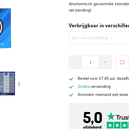
Anatomisch gevormde standaa
verzending!
Verkrijgbaar in verschill
Kies een verpakking
-
+
Bestel voor 17:45 uur, deze
Gratis
verzending
Anoniem: niemand ziet waar 