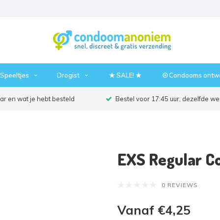
Speeltjes
Drogist
★ SALE! ★
⦾ Condooms ontw
r en wat je hebt besteld
Bestel voor 17:45 uur, dezelfde w
EXS Regular C
0 REVIEWS
Vanaf €4,25