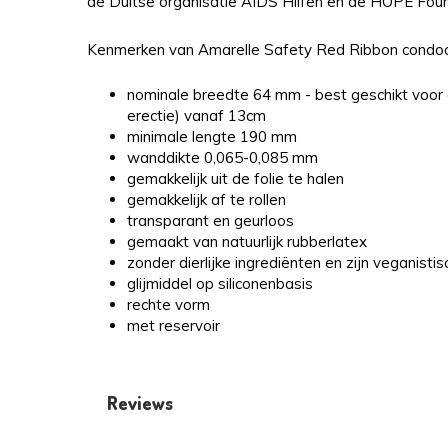
de Duitse organisatie AIDS Hilfen en de HOPE Found
Kenmerken van Amarelle Safety Red Ribbon condo
nominale breedte 64 mm - best geschikt voor 
erectie) vanaf 13cm
minimale lengte 190 mm
wanddikte 0,065-0,085 mm
gemakkelijk uit de folie te halen
gemakkelijk af te rollen
transparant en geurloos
gemaakt van natuurlijk rubberlatex
zonder dierlijke ingrediënten en zijn veganistis
glijmiddel op siliconenbasis
rechte vorm
met reservoir
Reviews