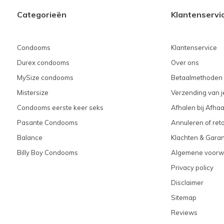
Categorieën
Klantenservi
Condooms
Klantenservice
Durex condooms
Over ons
MySize condooms
Betaalmethoden
Mistersize
Verzending van je
Condooms eerste keer seks
Afhalen bij Afhaa
Pasante Condooms
Annuleren of ret
Balance
Klachten & Garan
Billy Boy Condooms
Algemene voorw
Privacy policy
Disclaimer
Sitemap
Reviews