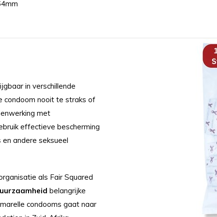
64mm
gbaar in verschillende
 condoom nooit te straks of
amenwerking met
gebruik effectieve bescherming
 en andere seksueel
rganisatie als Fair Squared
 duurzaamheid
belangrijke
 Amarelle condooms gaat naar