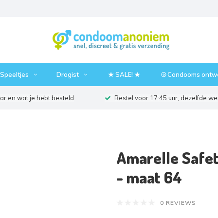
Speeltjes
Drogist
★ SALE! ★
⦾ Condooms ontw
r en wat je hebt besteld
Bestel voor 17:45 uur, dezelfde w
Amarelle Safe
- maat 64
0 REVIEWS