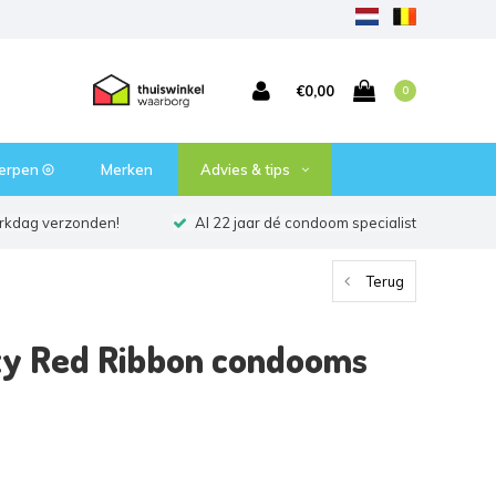
€0,00
0
erpen ⦾
Merken
Advies & tips
erkdag verzonden!
Al 22 jaar dé condoom specialist
Terug
ty Red Ribbon condooms