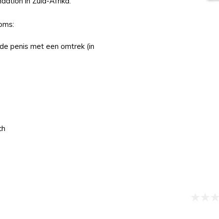
ation in Zuid-Afrika.
oms:
de penis met een omtrek (in
ch