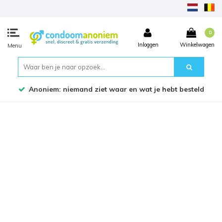
0
Inloggen
Winkelwagen
Menu
eld
Bestel voor 17:45 uur, dezelfde werkdag verzond