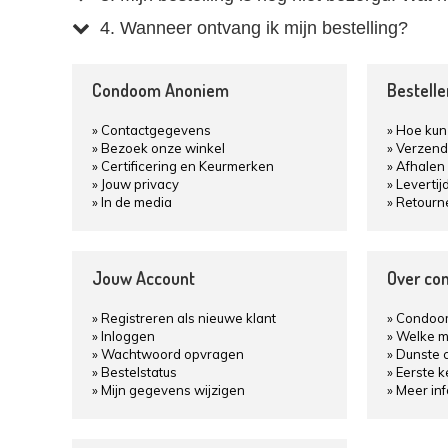
4. Wanneer ontvang ik mijn bestelling?
Condoom Anoniem
Bestell
Contactgegevens
Hoe kun 
Bezoek onze winkel
Verzend
Certificering en Keurmerken
Afhalen 
Jouw privacy
Levertij
In de media
Retourn
Jouw Account
Over co
Registreren als nieuwe klant
Condoom
Inloggen
Welke m
Wachtwoord opvragen
Dunste 
Bestelstatus
Eerste 
Mijn gegevens wijzigen
Meer in