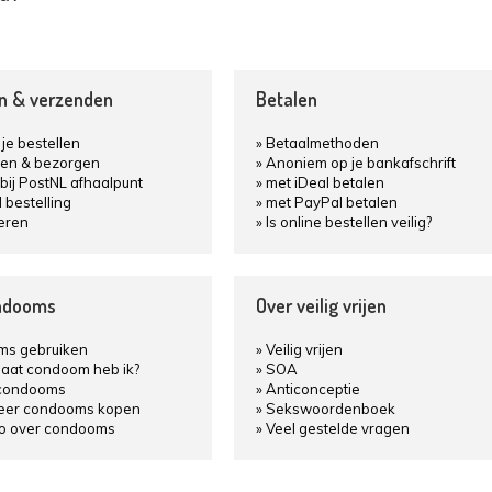
en & verzenden
Betalen
je bestellen
Betaalmethoden
en & bezorgen
Anoniem op je bankafschrift
bij PostNL afhaalpunt
met iDeal betalen
d bestelling
met PayPal betalen
eren
Is online bestellen veilig?
ndooms
Over veilig vrijen
s gebruiken
Veilig vrijen
aat condoom heb ik?
SOA
condooms
Anticonceptie
keer condooms kopen
Sekswoordenboek
fo over condooms
Veel gestelde vragen