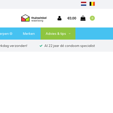
€0,00
0
erpen ⦾
Merken
Advies & tips
erkdag verzonden!
Al 22 jaar dé condoom specialist