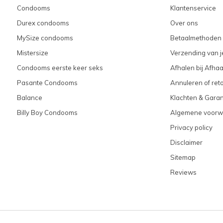
Condooms
Klantenservice
Durex condooms
Over ons
MySize condooms
Betaalmethoden
Mistersize
Verzending van je
Condooms eerste keer seks
Afhalen bij Afhaa
Pasante Condooms
Annuleren of ret
Balance
Klachten & Garan
Billy Boy Condooms
Algemene voorw
Privacy policy
Disclaimer
Sitemap
Reviews