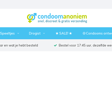
Speeltjes
Drogist
★ SALE! ★
⦾ Condooms ontw
r en wat je hebt besteld
Bestel voor 17:45 uur, dezelfde w