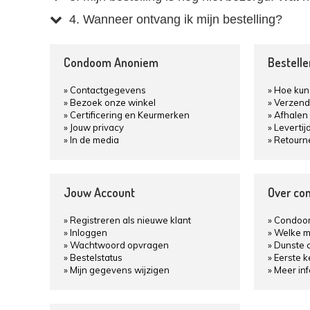
4. Wanneer ontvang ik mijn bestelling?
Condoom Anoniem
Bestell
Contactgegevens
Hoe kun 
Bezoek onze winkel
Verzend
Certificering en Keurmerken
Afhalen 
Jouw privacy
Levertij
In de media
Retourn
Jouw Account
Over co
Registreren als nieuwe klant
Condoom
Inloggen
Welke m
Wachtwoord opvragen
Dunste 
Bestelstatus
Eerste 
Mijn gegevens wijzigen
Meer in