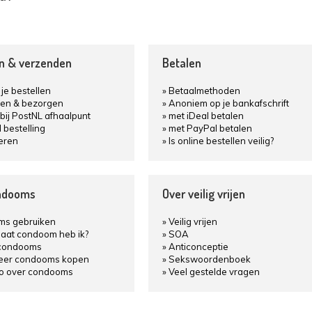
en & verzenden
Betalen
je bestellen
Betaalmethoden
en & bezorgen
Anoniem op je bankafschrift
bij PostNL afhaalpunt
met iDeal betalen
d bestelling
met PayPal betalen
eren
Is online bestellen veilig?
ndooms
Over veilig vrijen
s gebruiken
Veilig vrijen
aat condoom heb ik?
SOA
condooms
Anticonceptie
keer condooms kopen
Sekswoordenboek
fo over condooms
Veel gestelde vragen