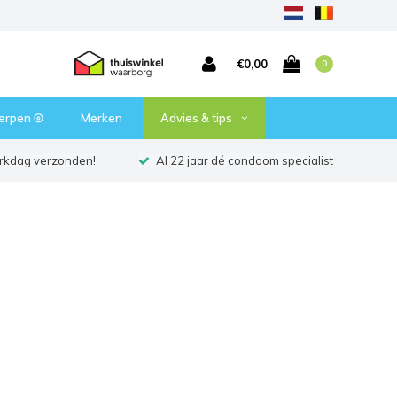
€0,00
0
erpen ⦾
Merken
Advies & tips
erkdag verzonden!
Al 22 jaar dé condoom specialist