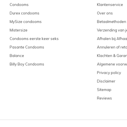
Condooms
Klantenservice
Durex condooms
Over ons
MySize condooms
Betaalmethoden
Mistersize
Verzending van je
Condooms eerste keer seks
Afhalen bij Afhaa
Pasante Condooms
Annuleren of ret
Balance
Klachten & Garan
Billy Boy Condooms
Algemene voorw
Privacy policy
Disclaimer
Sitemap
Reviews