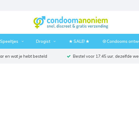
Speeltjes
Drogist
★ SALE! ★
⦾ Condooms ontw
r en wat je hebt besteld
Bestel voor 17:45 uur, dezelfde w